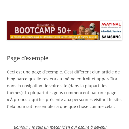
Aller
au
Colloque 50Plus
contenu
L’événement de référence des décideurs des marchés des 50+ et de la
Silver Économie
Page d’exemple
Ceci est une page d’exemple. C’est différent d’un article de
blog parce qu’elle restera au même endroit et apparaîtra
dans la navigation de votre site (dans la plupart des
thèmes). La plupart des gens commencent par une page
« À propos » qui les présente aux personnes visitant le site.
Cela pourrait ressembler à quelque chose comme cela :
Bonjour ! Je suis un mécanicien qui aspire à devenir